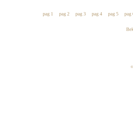
pag 1
pag 2
pag 3
pag 4
pag 5
pag 
 Be
©