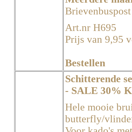
Brievenbuspost
Art.nr H695
Prijs van 9,95 v
Bestellen
Schitterende s
- SALE 30% 
Hele mooie brui
butterfly/vlinde
Voor kado's met