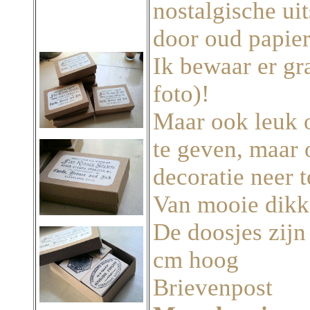
nostalgische uit
door oud papie
Ik bewaar er gra
foto)!
Maar ook leuk o
te geven, maar 
decoratie neer 
Van mooie dikke
De doosjes zijn 
cm hoog
Brievenpost