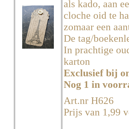
als kado, aan ee
cloche oid te h
zomaar een aant
De tag/boekenle
In prachtige ou
karton
Exclusief bij o
Nog 1 in voor
Art.nr H626
Prijs van 1,99 