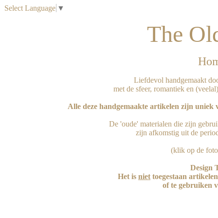
Select Language
▼
The Ol
Hom
Liefdevol handgemaakt door
met de sfeer, romantiek en (veelal)
Alle deze handgemaakte artikelen zijn uniek
De 'oude' materialen die zijn gebru
zijn afkomstig uit de perio
(klik op de foto
Design 
Het is 
niet
 toegestaan artikele
of te gebruiken 