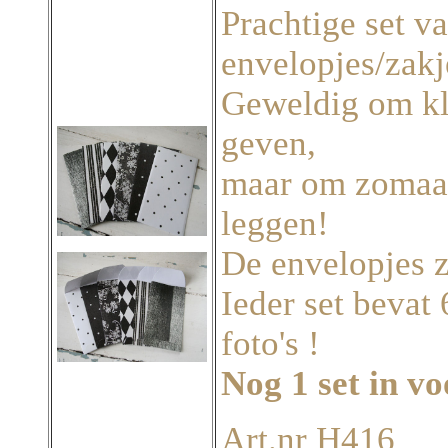
Prachtige set 
envelopjes/zakj
Geweldig om kle
geven,
maar om zomaar 
leggen!
De envelopjes z
Ieder set bevat 
foto's !
Nog 1 set in v
Art.nr H416